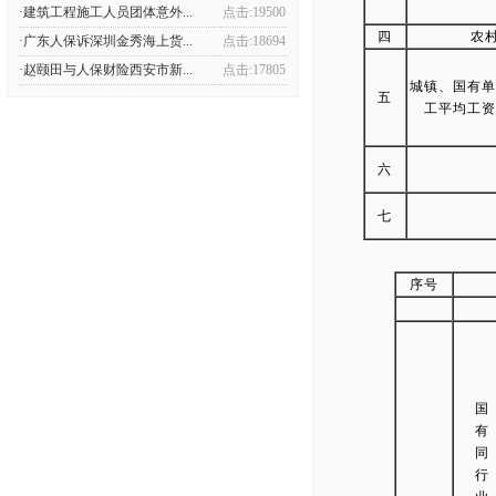
·建筑工程施工人员团体意外...
点击:19500
四
农
·广东人保诉深圳金秀海上货...
点击:18694
·赵颐田与人保财险西安市新...
点击:17805
城镇、国有单
五
工平均工资(
六
七
序号
国
有
同
行