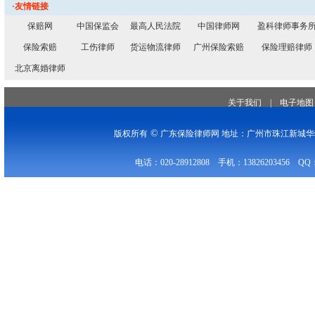
·友情链接
保赔网
中国保监会
最高人民法院
中国律师网
盈科律师事务
保险索赔
工伤律师
货运物流律师
广州保险索赔
保险理赔律师
北京离婚律师
关于我们
|
电子地图
©
版权所有
广东保险律师网 地址：广州市珠江新城华穗
电话：020-28912808 手机：13826203456 QQ：