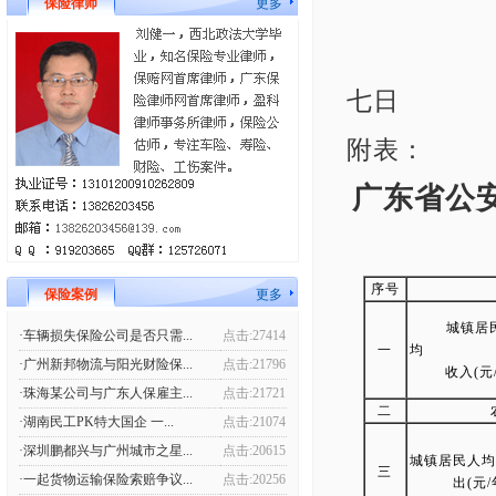
保险律师
更多
广
七日
附表：
广东省公安
序号
保险案例
更多
城镇居
·车辆损失保险公司是否只需...
点击:27414
一
均 可
·广州新邦物流与阳光财险保...
点击:21796
收入(元
·珠海某公司与广东人保雇主...
点击:21721
二
·湖南民工PK特大国企 一...
点击:21074
·深圳鹏都兴与广州城市之星...
点击:20615
城镇居民人均
三
·一起货物运输保险索赔争议...
点击:20256
出(元/