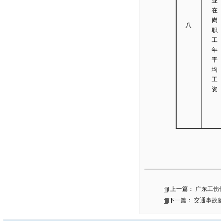
业
在
岗
八
职
工
年
平
均
工
资
上一篇：
广东工伤
下一篇：
交通事故