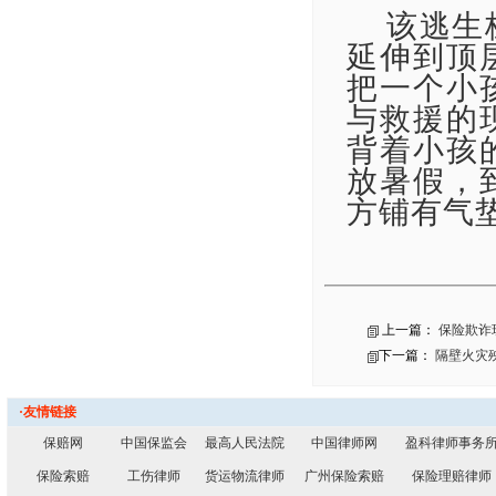
该逃生
延伸到顶
把一个小
与救援的
背着小孩
放暑假，
方铺有气
上一篇：
保险欺诈
下一篇：
隔壁火灾
·友情链接
保赔网
中国保监会
最高人民法院
中国律师网
盈科律师事务
保险索赔
工伤律师
货运物流律师
广州保险索赔
保险理赔律师