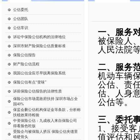
公估委托
公估团队
公估常识
一、服务
诉讼中保险公估机构的法律地位
被保险人
深圳市财产险保险公估质量标准
人民法院
保险公估报告
财产险公估流程
二、服务
我国公估业应尽早脱离保险系统
机动车辆
保险公估有点“变味”
公估、责
估、人身
诉前保险公估报告的法律性质
保险公估市场需政府扶持 深圳市场占全
公估等。
国40%
保监会删公估机构保证金等条款，分析称
扶植效果待检验
三、委托
中资保险公估：九成收入来自保险公司
得看脸色吃饭
1、接受
受险企与被保险人挤压 保险公估夹缝里
值评估和
啃硬骨头