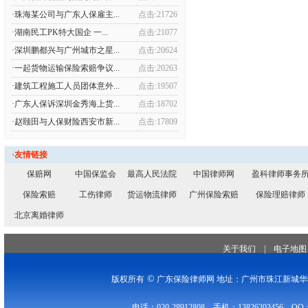
·珠海某公司与广东人保雇主...
点击:21726
·湖南民工PK特大国企 一...
点击:21077
·深圳鹏都兴与广州城市之星...
点击:20624
·一起货物运输保险索赔争议...
点击:20263
·建筑工程施工人员团体意外...
点击:19507
·广东人保诉深圳金秀海上货...
点击:18702
·赵颐田与人保财险西安市新...
点击:17809
·友情链接
保赔网
中国保监会
最高人民法院
中国律师网
盈科律师事务
保险索赔
工伤律师
货运物流律师
广州保险索赔
保险理赔律师
北京离婚律师
关于我们
|
电子地图
©
版权所有
广东保险律师网 地址：广州市珠江新城华穗
电话：020-28912808 手机：13826203456 QQ：