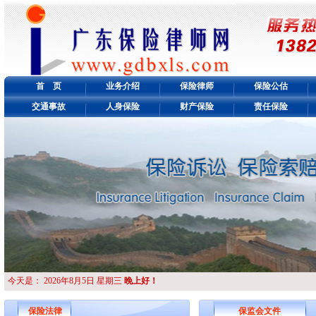
首 页
业务介绍
保险律师
保险公估
交通事故
人身保险
财产保险
责任保险
今天是：
2026年8月5日 星期三
晚上好！
保险法律
保监会文件