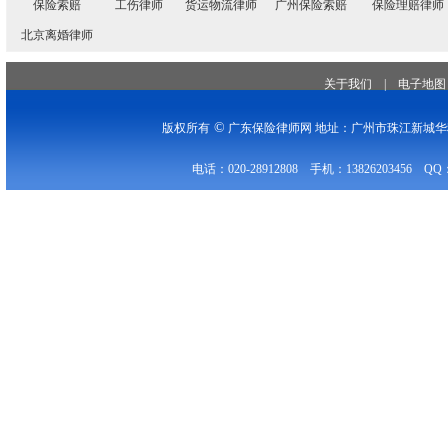
保险索赔
工伤律师
货运物流律师
广州保险索赔
保险理赔律师
北京离婚律师
关于我们
|
电子地图
©
版权所有
广东保险律师网 地址：广州市珠江新城华穗
电话：020-28912808 手机：13826203456 QQ：