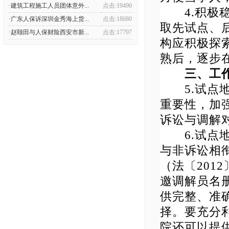
·建筑工程施工人员团体意外...
点击:19490
4.积极稳
·广东人保诉深圳金秀海上货...
点击:18680
取先试点、
·赵颐田与人保财险西安市新...
点击:17797
构应积极探
熟后，逐步
三、工
5.试点地
重要性，加
诉讼与调解
6.试点地
与非诉讼相
（法〔201
邀调解员名
供完整、准
择。要充分
院还可以提