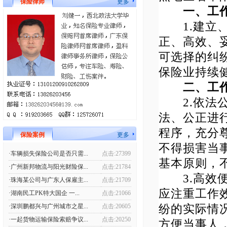
保险律师
更多
一、工
1.建立、
正、高效、
可选择的纠
保险业持续
二、工作
2.依法公
法、公正进
程序，充分
保险案例
更多
不得损害当
·车辆损失保险公司是否只需...
点击:27399
基本原则，
·广州新邦物流与阳光财险保...
点击:21784
3.高效便
·珠海某公司与广东人保雇主...
点击:21709
应注重工作
·湖南民工PK特大国企 一...
点击:21066
纷的实际情
·深圳鹏都兴与广州城市之星...
点击:20605
·一起货物运输保险索赔争议...
点击:20250
方便当事人