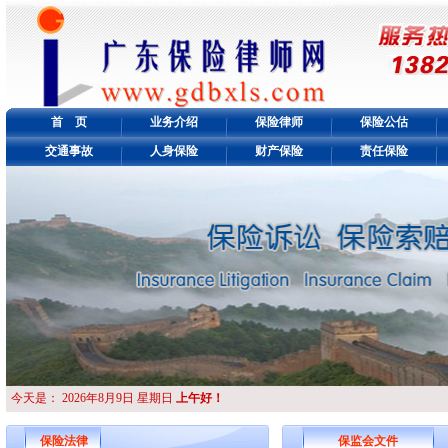
首 页
业务介绍
保险律师
保险公估
交通事故
人身保险
财产保险
责任保险
今天是：
2026年8月9日 星期日
上午好！
保险法律
保监会文件