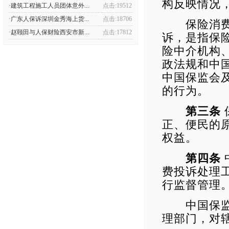
构反映情况
·建筑工程施工人员团体意外...
点击:19512
·广东人保诉深圳金秀海上货...
点击:18706
保险消费者
·赵颐田与人保财险西安市新...
点击:17812
诉，是指保
险中介机构
政法规和中
中国保监会
的行为。
第三条
正、便民的
权益。
第四条
费投诉处理
行监督管理
中国保监会
理部门，对