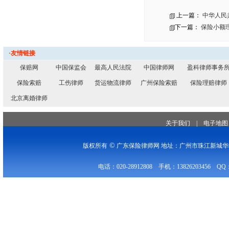
上一篇：
中华人民
下一篇：
保险小额
·友情链接
保赔网
中国保监会
最高人民法院
中国律师网
盈科律师事务
保险索赔
工伤律师
货运物流律师
广州保险索赔
保险理赔律师
北京离婚律师
关于我们
|
电子地图
©
版权所有
广东保险律师网 地址：广州市珠江新城华穗
电话：020-28912808 手机：13826203456 QQ：