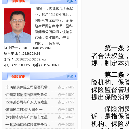
保险律师
更多
201
第一条
者合法权益
规，制定本
第二条
保险案例
更多
险机构、保
·车辆损失保险公司是否只需...
点击:27419
保险监督管
·广州新邦物流与阳光财险保...
点击:21800
提出保险消
·珠海某公司与广东人保雇主...
点击:21727
保险消费者
·湖南民工PK特大国企 一...
点击:21077
诉，是指保
·深圳鹏都兴与广州城市之星...
点击:20626
机构、保险
·一起货物运输保险索赔争议...
点击:20264