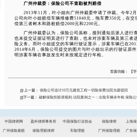
广州仲裁委：保险公司不查勘被判赔偿
2013年11月，叶小姐向广州仲裁委申请了仲裁。今年2月
公司向叶小姐赔偿车辆维修费51040元，拖车费350元，在
偿第三者树木和路桩赔偿2000元和2200元。
广州仲裁委认为，保险公司虽称，接到通知后派人进行查
也未提交证据证明其进行了查勘，也未对涉案车辆及第三者
险义务。而叶小姐提交的车辆行驶证显示，涉案车辆已在20
2014年6月，保险公司提交的图片与叶小姐出示的行驶证原
明涉案车辆在事故发生时未按规定进行年检。
页面功能： 【
上一篇：
保险公司追讨10万元建筑工程一切险保费法院当庭驳回
下一篇：
破解保险拒赔潜规则-法院案例之一：出险车辆未年检 保险公
中国律师网
盈科律师事务所
中国保险行业协会
保险律师
上海保
广州保险索赔
保险理赔律师
车险理赔
广州保险理赔
广东保