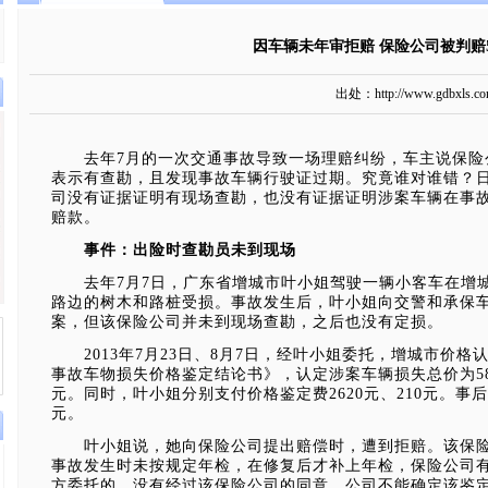
因车辆未年审拒赔 保险公司被判赔5
出处：http://www.gdbxl
去年7月的一次交通事故导致一场
理赔
纠纷，车主说
保险
表示有查勘，且发现事故车辆行驶证过期。究竟谁对谁错？
司没有证据证明有现场查勘，也没有证据证明涉案车辆在事
赔款。
事件：出险时查勘员未到现场
去年7月7日，广东省增城市叶小姐驾驶一辆小客车在增城
路边的树木和路桩受损。事故发生后，叶小姐向交警和承保
案，但该保险公司并未到现场查勘，之后也没有定损。
2013年7月23日、8月7日，经叶小姐委托，增城市
价格
事故车物损失价格鉴定结论书》，认定涉案车辆损失总价为580
元。同时，叶小姐分别支付价格鉴定费2620元、210元。事后
元。
叶小姐说，她向保险公司提出赔偿时，遭到拒赔。该保险
事故发生时未按规定年检，在修复后才补上年检，保险公司
方委托的，没有经过该保险公司的同意，公司不能确定该鉴