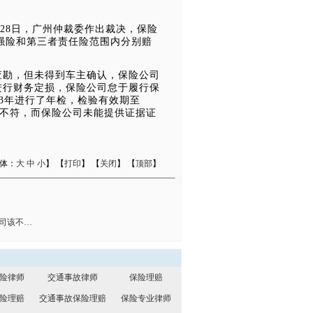
28日，广州仲裁委作出裁决，保险
交强险和第三者责任险范围内分别赔
勘，但未得到车主确认，保险公司
进行财务定损，保险公司怠于履行保
13年进行了年检，检验有效期至
件不符，而保险公司未能提供证据证
字体：
大
中
小
】 【
打印
】 【
关闭
】 【
顶部
】
司该不…
险律师
交通事故律师
保险理赔
险理赔
交通事故保险理赔
保险专业律师