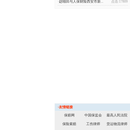
·赵颐田与人保财险西安市新...
点击:17809
·友情链接
保赔网
中国保监会
最高人民法院
保险索赔
工伤律师
货运物流律师