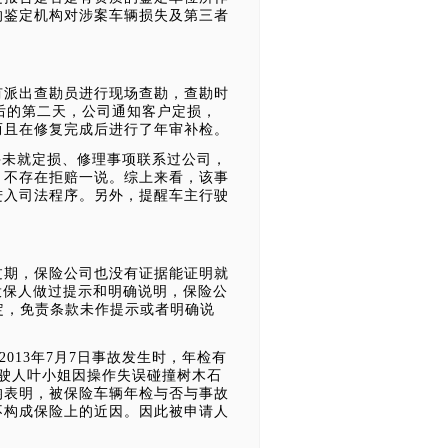
的鉴定机构对涉案车辆损失及第三者
派出查勘员进行现场查勘，查勘时
故后的第二天，公司通知客户定损，
而且在修复完成后进行了年审补检。
姐并未就定损、修理事项联系过公司，
，不存在拒赔一说。综上来看，该事
进入司法程序。另外，提醒车主行驶
过期，保险公司也没有证据能证明就
投保
人做过提示和明确说明，保险公
定，免责条款未作提示或者明确说
013年7月7日事故发生时，年检有
驶人叶小姐因操作失误碰撞树木石
均表明，被保险车辆年检与否与事故
不构成保险上的近因。因此被申请人