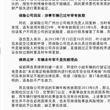
出的，报告中的维修价格也不能确定。因此要求委托有资质
财产损失进行重新鉴定。
保险公司回应：涉事车辆已过年审有效期
对此，该保险公司广州分公司相关负责人回复称，当时有
发现，该车使用年限已9年，年审有效期至2013年6月。事
但该客户不同意公司的定损额度，就自行联系修复了车辆，
该负责人表示，从2013年7月15日至10月30日，叶小
也未提交过索赔申请，而保险公司也从未出具过拒赔通知书
件是被保险人对保险公司存在误解，直接跳过正常理赔程序
证在快过期时要及时年审更新。
律师点评：车辆未年审不是拒赔理由
保赔网首席律师
刘健
一表示，即使叶小姐车辆的行驶证
免责
条款
“未在规定检验期限内进行机动车安全技术检验”向
司应承担举证不能的
法律
后果。依据《保险法》第17条的规
明的，该条款不产生效力。
而且保险公司所说的车辆年检有效期至2013年6月，那么2
效期也仅过去7日，交警部门认定，本案事故发生的原因系驾
桩，而车辆行驶性能对此事故发生没有任何影响。上述事实
发生并不存在必然因果关系，也未导致保险事故风险增加，
要求据此予以免赔，缺乏事实依据。