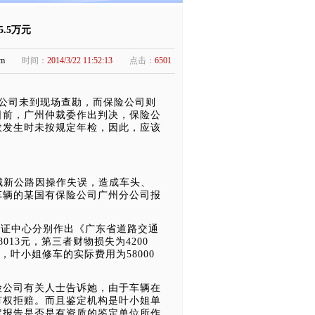
.5万元
s.com
时间：
2014/3/22 11:52:13
点击：
6501
公司未到现场查勘，而保险公司则
日前，广州仲裁委作出判决，保险公
故发生时未按规定年检，因此，应该
新公路因操作失误，造成车头、
车辆的某国有保险公司广州分公司报
认证中心分别作出《广东省道路交通
13元，第三者财物损失为4200
，叶小姐修车的实际费用为58000
公司有关人士告诉她，由于车辆在
有权拒赔。而且鉴定机构是叶小姐单
定报告是否是有资质的鉴定单位所作