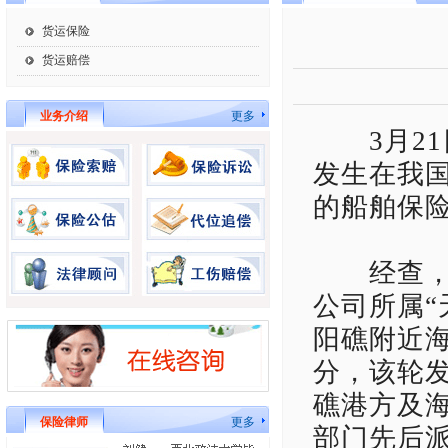
货运保险
货运赔偿
业务介绍
更多
3月21
发生在我
的船舶保
经查，20
公司所属“
阳礁附近海
分，该轮
礁港方及
保险律师
更多
部门先后