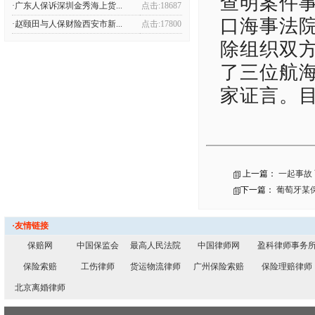
查明案件事
·广东人保诉深圳金秀海上货...
点击:18687
口海事法
·赵颐田与人保财险西安市新...
点击:17800
除组织双
了三位航
家证言。
上一篇：
一起事故
下一篇：
葡萄牙某
·友情链接
保赔网
中国保监会
最高人民法院
中国律师网
盈科律师事务
保险索赔
工伤律师
货运物流律师
广州保险索赔
保险理赔律师
北京离婚律师