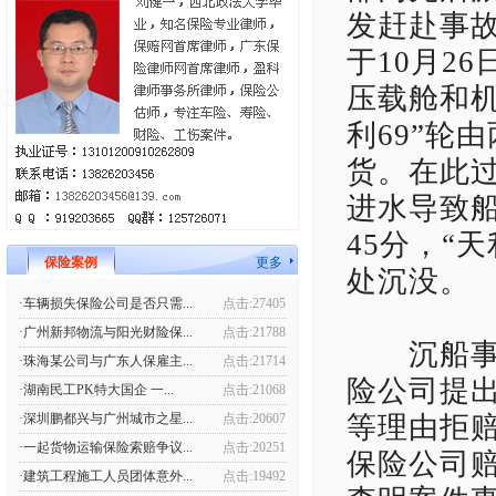
发赶赴事
于10月2
压载舱和
利69”轮
货。在此
进水导致船
45分，“
保险案例
更多
处沉没。
·车辆损失保险公司是否只需...
点击:27405
·广州新邦物流与阳光财险保...
点击:21788
沉船事故
·珠海某公司与广东人保雇主...
点击:21714
险公司提
·湖南民工PK特大国企 一...
点击:21068
·深圳鹏都兴与广州城市之星...
点击:20607
等理由拒
·一起货物运输保险索赔争议...
点击:20251
保险公司赔
·建筑工程施工人员团体意外...
点击:19492