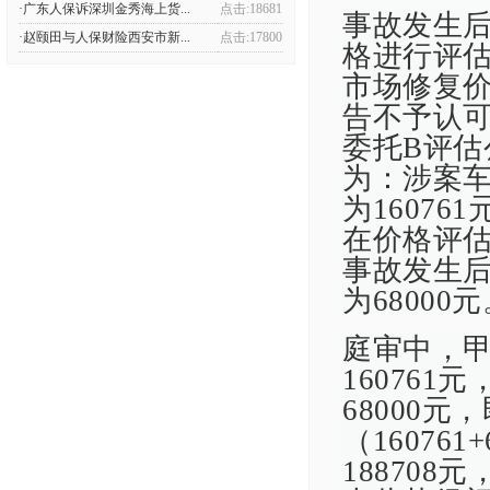
·广东人保诉深圳金秀海上货...
点击:18681
事故发生
·赵颐田与人保财险西安市新...
点击:17800
格进行评
市场修复价
告不予认
委托B评
为：涉案
为1607
在价格评估
事故发生
为68000
庭审中，
16076
68000元
（16076
18870