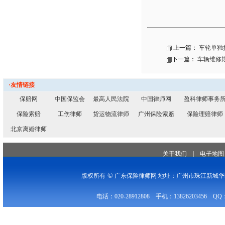
上一篇：
车轮单独
下一篇：
车辆维修
·友情链接
保赔网
中国保监会
最高人民法院
中国律师网
盈科律师事务
保险索赔
工伤律师
货运物流律师
广州保险索赔
保险理赔律师
北京离婚律师
关于我们
|
电子地图
©
版权所有
广东保险律师网 地址：广州市珠江新城华穗
电话：020-28912808 手机：13826203456 QQ：