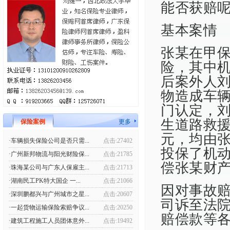
能否获赔
基本案情
张某在甲
险，其中机
后案外人
物造成车
门认定，
生道路救援
保险案例
更多
元，均由
·车辆损失保险公司是否只需...
点击:27402
投保了机
·广州新邦物流与阳光财险保...
点击:21785
偿张某财产
·珠海某公司与广东人保雇主...
点击:21713
·湖南民工PK特大国企 一...
点击:21066
因对事故
·深圳鹏都兴与广州城市之星...
点击:20607
司诉至法
·一起货物运输保险索赔争议...
点击:20250
赔偿款等
·建筑工程施工人员团体意外...
点击:19492