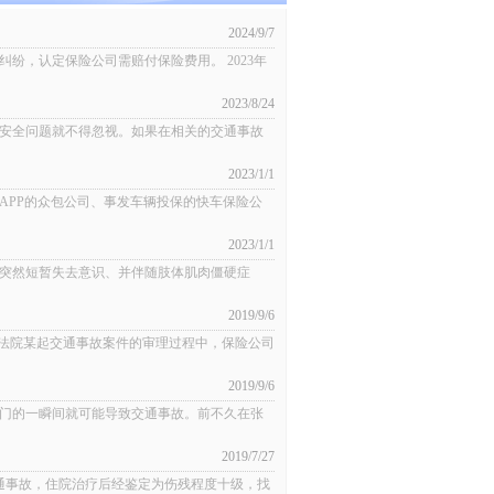
2024/9/7
纷，认定保险公司需赔付保险费用。 2023年
2023/8/24
安全问题就不得忽视。如果在相关的交通事故
2023/1/1
PP的众包公司、事发车辆投保的快车保险公
2023/1/1
时突然短暂失去意识、并伴随肢体肌肉僵硬症
2019/9/6
沭法院某起交通事故案件的审理过程中，保险公司
2019/9/6
门的一瞬间就可能导致交通事故。前不久在张
2019/7/27
生交通事故，住院治疗后经鉴定为伤残程度十级，找