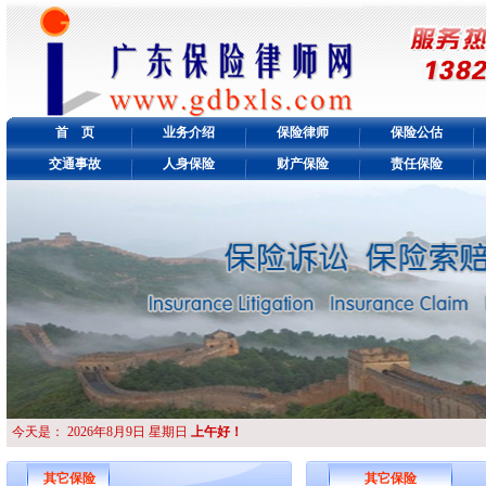
首 页
业务介绍
保险律师
保险公估
交通事故
人身保险
财产保险
责任保险
今天是：
2026年8月9日 星期日
上午好！
其它保险
其它保险