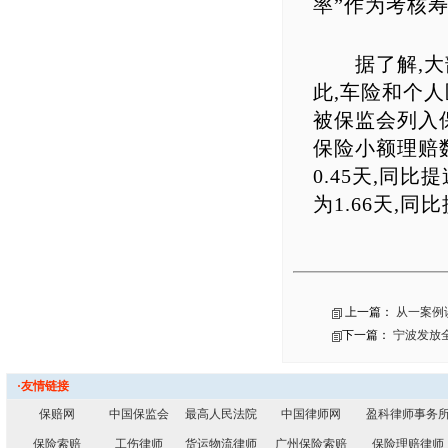
率”作为考核寿
据了解,大部
此,车险和个人
被保监会列入
保险小额理赔
0.45天,同
为1.66天,同比
上一篇：
从一案例
下一篇：
宁波发放
·友情链接
保赔网
中国保监会
最高人民法院
中国律师网
盈科律师事务
保险索赔
工伤律师
货运物流律师
广州保险索赔
保险理赔律师