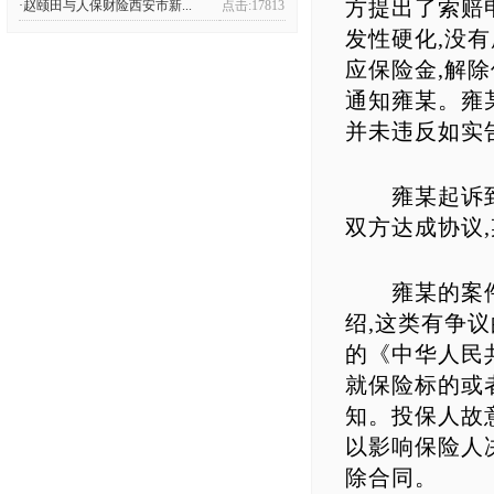
方提出了索赔
·赵颐田与人保财险西安市新...
点击:17813
发性硬化,没
应保险金,解
通知雍某。雍某
并未违反如实
雍某起诉到法
双方达成协议
雍某的案件非
绍,这类有争议
的《中华人民
就保险标的或
知。投保人故
以影响保险人
除合同。