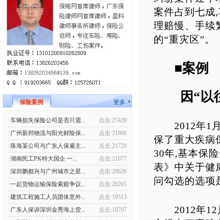
案件占到七成
理赔慢、手续
的“重灾区”。
■案例
因“以往
保险案例
更多
·车辆损失保险公司是否只需...
点击:27420
2012年1
·广州新邦物流与阳光财险保...
点击:21800
保了重大疾病保
·珠海某公司与广东人保雇主...
点击:21729
30年,基本保
·湖南民工PK特大国企 一...
点击:21077
表》中关于健康
·深圳鹏都兴与广州城市之星...
点击:20626
问勾选的选项是
·一起货物运输保险索赔争议...
点击:20265
·建筑工程施工人员团体意外...
点击:19513
2012年12
·广东人保诉深圳金秀海上货...
点击:18707