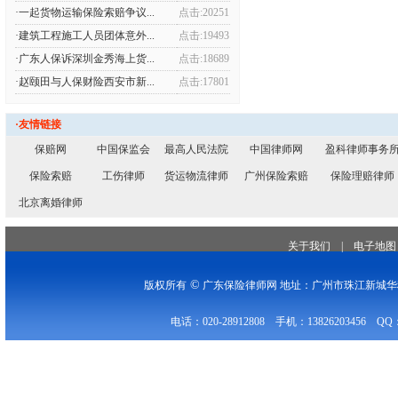
·一起货物运输保险索赔争议...
点击:20251
·建筑工程施工人员团体意外...
点击:19493
·广东人保诉深圳金秀海上货...
点击:18689
·赵颐田与人保财险西安市新...
点击:17801
·友情链接
保赔网
中国保监会
最高人民法院
中国律师网
盈科律师事务
保险索赔
工伤律师
货运物流律师
广州保险索赔
保险理赔律师
北京离婚律师
关于我们
|
电子地图
©
版权所有
广东保险律师网 地址：广州市珠江新城华穗
电话：020-28912808 手机：13826203456 QQ：