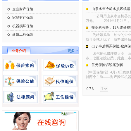
山泉水当冷却水损坏机器
企业财产保险
一公司用山泉水当机器的冷
家庭财产保险
万元。 2011年1月24日
机器损坏保险
投保机损险，11万维修费
建筑工程保险
为转嫁风险，如今的企业都
就可高枕无忧了，孰料出险
出了事后再买保险 被判
业务介绍
更多
因挖掘机修理费太高，两男
市二七区法院获悉，此案二
亿元保险诉讼案别解
《中国保险报》4月23日案
就两个主险——财产险和机
9
7
8
: