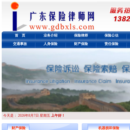
首 页
业务介绍
保险律师
保险公估
交通事故
人身保险
财产保险
责任保险
今天是：
2026年8月7日 星期五
上午好！
财产保险
机器损坏保险